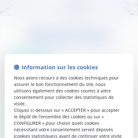
MENTIONS LÉGALES
JURISGUYANE
Information sur les cookies
46 avenue de la Liberté
97327 CAYENNE
Nous avons recours à des cookies techniques pour
Tél : 05 94 29 45 35
assurer le bon fonctionnement du site, nous
Fax : 05 94 29 17 48
utilisons également des cookies soumis à votre
consentement pour collecter des statistiques de
N° SIRET : 40820774400033
visite.
Cliquez ci-dessous sur « ACCEPTER » pour accepter
DIRECTEUR DE LA PUBLICATION
le dépôt de l'ensemble des cookies ou sur «
CONFIGURER » pour choisir quels cookies
Me Patrick LINGIBÉ
nécessitant votre consentement seront déposés
(cookies statistiques), avant de continuer votre visite