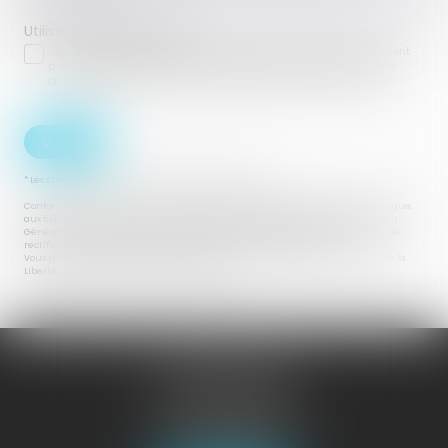
Utilisation des données
J'accepte que les informations saisies soient traitées informatiquement
par JURISGUYANE et l'hébergeur du présent site dans le cadre de ma
demande et de la relation avec JURISGUYANE qui peut en découler.
Valider
* Les champs suivis d'un astérisque sont obligatoires.
Conformément à la loi n°78-17 du 6 janvier 1978 modifiée relative à l'informatique,
aux fichiers et aux libertés, et au règlement européen 2016/679, dit Règlement
Général sur la Protection des Données (RGPD), vous disposez d'un droit d'accès, de
rectification, de suppression des informations qui vous concernent.
Vous pouvez exercer vos droits en vous adressant à : JURISGUYANE, 46 avenue de la
Liberté, 97327 CAYENNE - Tel : 05 94 29 45 35
JURISGUYANE
46 avenue de la Liberté
97327 CAYENNE
Tél :
05 94 29 45 35