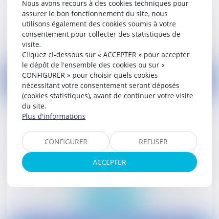
Que vous soyez une entreprise ou un particulier, nous
Nous avons recours à des cookies techniques pour
sommes là pour vous accompagner dans tous les aspects
assurer le bon fonctionnement du site, nous
du droit privé, notamment ...
utilisons également des cookies soumis à votre
consentement pour collecter des statistiques de
En savoir plus
visite.
Cliquez ci-dessous sur « ACCEPTER » pour accepter
le dépôt de l'ensemble des cookies ou sur «
CONFIGURER » pour choisir quels cookies
nécessitant votre consentement seront déposés
(cookies statistiques), avant de continuer votre visite
du site.
Plus d'informations
Droit Social
CONFIGURER
REFUSER
Dans le contexte d'une législation sociale complexe, nous
vous aidons à naviguer sereinement à travers toutes les
ACCEPTER
questions relatives à la vie sociale de votre entreprise, que
vous ...
En savoir plus