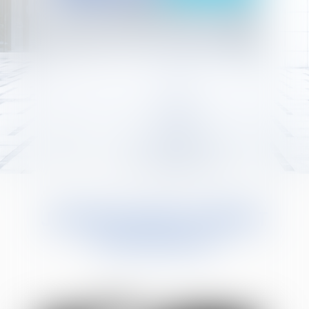
JURISGUYANE CABINET
D'AVOCATS