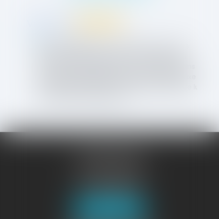
Vincent A.
Maître LINGIBE a été « mon conseil » au cours
d’une très longue procédure. Il a toujours su
trouver les mots justes pour ma défense dans
un dossier complexe avec, au bout, une relaxe
en première instance confirmée en appel. Je lui
en suis très reconnaissant.
JURISGUYANE
46 avenue de la Liberté
97327 CAYENNE
Tél :
05 94 29 45 35
Fax : 05 94 29 17 48
Nous localiser