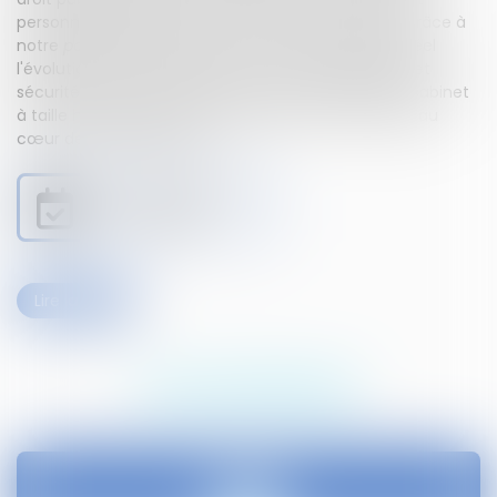
personnalisée, toujours à l'écoute de vos besoins. Grâce à
notre
portail client sécurisé
, vous suivez en temps réel
l'évolution de votre dossier, en toute transparence et
sécurité. Proches de nos clients, nous sommes un cabinet
à taille humaine qui met la confiance et la réussite au
cœur de chaque relation.
Je prends RDV avec
Maître Lingibé
Lire la suite
NOS EXPERTISES