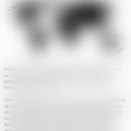
Fondé par Maître Patrick LINGIBE en 1996, JURISGUYANE est
un cabinet d’avocats implanté en Guyane Française,
intervenant aussi bien au niveau local qu’au niveau
transrégional et national.
Chez JURISGUYANE, nous combinons une expertise juridique
de premier plan avec des solutions innovantes pour offrir
un accompagnement sur mesure à nos clients, que vous
soyez une entreprise, une collectivité ou un particulier.
Avec plus de 28 ans d’expérience, nous intervenons en
droit public et privé avec une approche proactive et