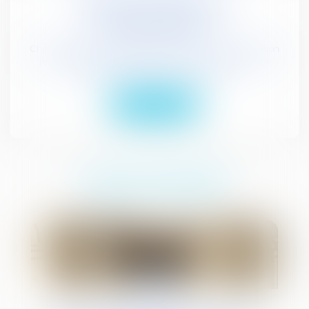
Médiation Judiciaire et
Administrative
Chez JURISGUYANE, nous offrons des services de médiation
judiciaire et administrative pour résoudre vos litiges de
manière rapide, efficace et amiable ...
En savoir plus
NOS ACTUALITÉS
17
juil.