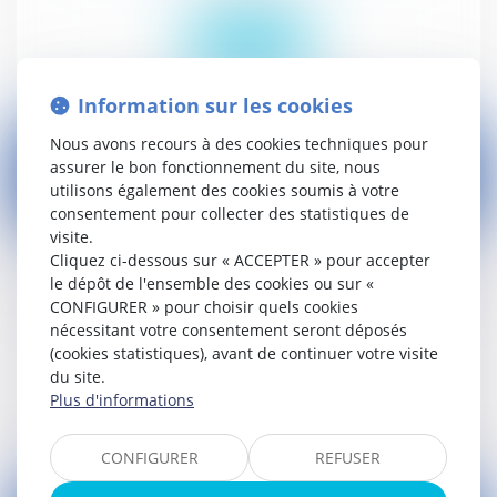
Lire la suite
Information sur les cookies
Nous avons recours à des cookies techniques pour
assurer le bon fonctionnement du site, nous
utilisons également des cookies soumis à votre
consentement pour collecter des statistiques de
23
visite.
juil.
Cliquez ci-dessous sur « ACCEPTER » pour accepter
Appréciation du critère du risque grave après
le dépôt de l'ensemble des cookies ou sur «
le déplacement illicite d'un enfant
CONFIGURER » pour choisir quels cookies
nécessitant votre consentement seront déposés
Droit civil (03)
(cookies statistiques), avant de continuer votre visite
du site.
Plus d'informations
Lire la suite
CONFIGURER
REFUSER