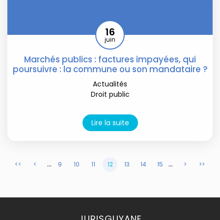
16
juin
Marchés publics : factures impayées, qui
poursuivre : la commune ou son mandataire ?
Actualités
Droit public
Lire la suite
...
...
<<
<
9
10
11
12
13
14
15
>
>>
JURISGUYANE