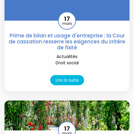
17
mars
Prime de bilan et usage d'entreprise : la Cour
de cassation resserre les exigences du critère
de fixité
Actualités
Droit social
Lire la suite
17
mars