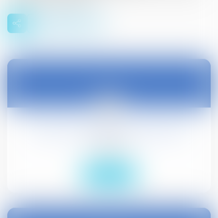
03
janv.
Statut des magistrats administratifs
Droit public
Lire la suite