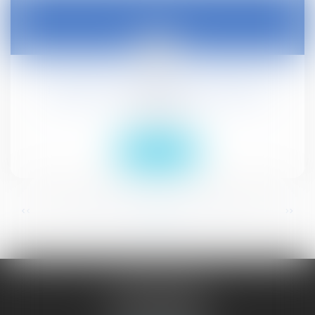
03
janv.
Réduction de cotisations patronales
Droit social
Lire la suite
...
...
<<
<
36
37
38
39
40
41
42
>
>>
JURISGUYANE
46 avenue de la Liberté