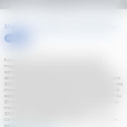
Statut des magistrats administratifs
Droit public
Publié le :
03/01/2024
Publication au JO d’un décret relatif au statut des
magistrats des tribunaux administratifs et des cours
administratives d'appel. Le décret n° 2023-1338 du 28
décembre 2023, publié au Journal officiel du 30 décembre
2023, comporte diverses dispositions relatives au statut des
magistrats administratifs. Il procède à des ajustements et
adaptations rendues nécessaires par la loi n° 2023-1059 du
20 novembre 2023 d'orientation et de programmation du
ministère de la justice 2023-2027 et par les décrets n°
2023-486 et n° 2023-488 du 21 juin 2023.
Ce texte entre en vigueur le lendemain de sa publication,
soit le 31 décembre 2023.