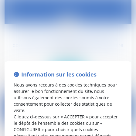
03
janv.
Vente d'une maison : modification du
contenu de l'audit énergétique obligatoire
Droit civil (03)
Lire la suite
Information sur les cookies
Nous avons recours à des cookies techniques pour
assurer le bon fonctionnement du site, nous
utilisons également des cookies soumis à votre
consentement pour collecter des statistiques de
visite.
Cliquez ci-dessous sur « ACCEPTER » pour accepter
03
le dépôt de l'ensemble des cookies ou sur «
janv.
CONFIGURER » pour choisir quels cookies
nécessitant votre consentement seront déposés