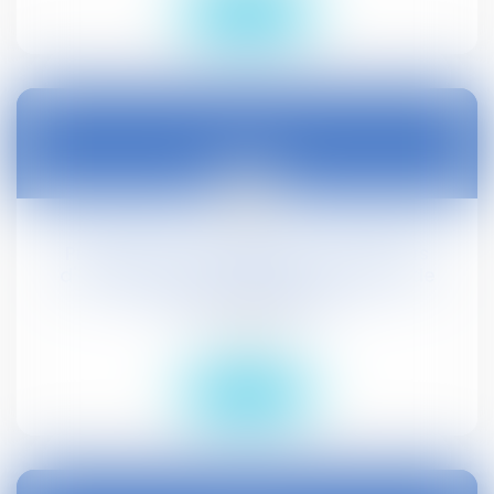
Lire la suite
03
janv.
Prolongation de l'aide aux employeurs
d'apprentis et de salariés en contrat de
professionnalisation
Droit social
Lire la suite