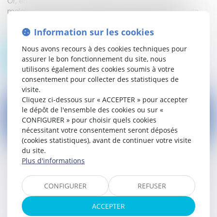
Or, en l'espèce, la cour d'appel avait constaté que le
malaise de la victime était survenu aux temps et lieu de
travail, ce dont il résultait que l'accident litigieux était
Information sur les cookies
présumé revêtir un caractère professionnel.
Nous avons recours à des cookies techniques pour
assurer le bon fonctionnement du site, nous
utilisons également des cookies soumis à votre
consentement pour collecter des statistiques de
visite.
Cliquez ci-dessous sur « ACCEPTER » pour accepter
le dépôt de l'ensemble des cookies ou sur «
CONFIGURER » pour choisir quels cookies
nécessitant votre consentement seront déposés
18
(cookies statistiques), avant de continuer votre visite
déc.
du site.
Plus d'informations
CEDH : reconnaissance et protection légales
du couple homosexuel
CONFIGURER
REFUSER
Droit civil (03)
ACCEPTER