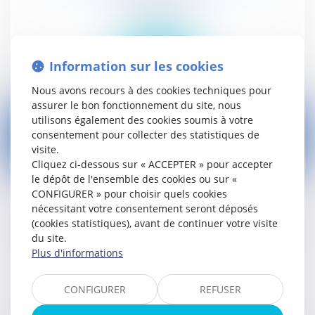
Droit social
Lire la suite
Information sur les cookies
Nous avons recours à des cookies techniques pour
assurer le bon fonctionnement du site, nous
utilisons également des cookies soumis à votre
consentement pour collecter des statistiques de
visite.
Cliquez ci-dessous sur « ACCEPTER » pour accepter
08
le dépôt de l'ensemble des cookies ou sur «
janv.
CONFIGURER » pour choisir quels cookies
CJUE : tranche d'âge imposée pour le
nécessitant votre consentement seront déposés
recrutement d'une assistante personnelle
(cookies statistiques), avant de continuer votre visite
aidant une personne handicapée
du site.
Plus d'informations
Droit social
CONFIGURER
REFUSER
Lire la suite