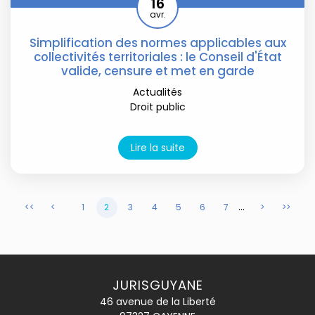
16
avr.
Simplification des normes applicables aux
collectivités territoriales : le Conseil d'État
valide, censure et met en garde
Actualités
Droit public
Lire la suite
...
<<
<
1
2
3
4
5
6
7
>
>>
JURISGUYANE
46 avenue de la Liberté