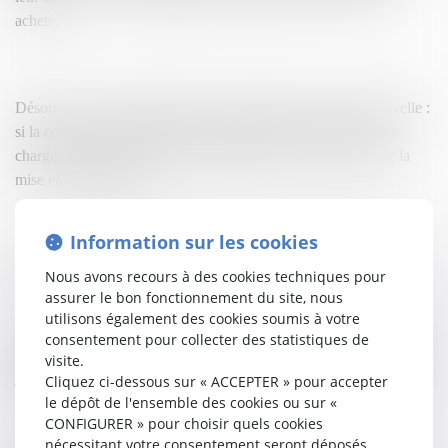
acheté.
Désormais, ces propriétaires doivent intégrer une réalité nouvelle :
si la commune adopte un PLU plus permissif, leur cahier des
charges peut être modifié unilatéralement, dans les limites de la
mise en concordance.
Information sur les cookies
Concrètement, cela peut signifier que :
Nous avons recours à des cookies techniques pour
assurer le bon fonctionnement du site, nous
utilisons également des cookies soumis à votre
consentement pour collecter des statistiques de
• des constructions plus hautes
ou plus denses pourront voir le
visite.
jour à proximité immédiate ;
Cliquez ci-dessous sur « ACCEPTER » pour accepter
le dépôt de l'ensemble des cookies ou sur «
CONFIGURER » pour choisir quels cookies
nécessitant votre consentement seront déposés