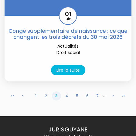
01
juin
Congé supplémentaire de naissance : ce que
changent les trois décrets du 30 mai 2026
Actualités
Droit social
Lire la suite
...
<<
<
1
2
3
4
5
6
7
>
>>
JURISGUYANE