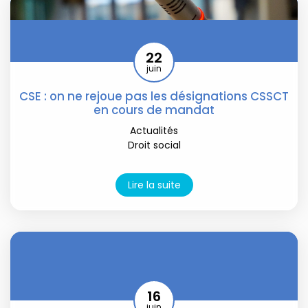
22
juin
CSE : on ne rejoue pas les désignations CSSCT
en cours de mandat
Actualités
Droit social
Lire la suite
16
juin