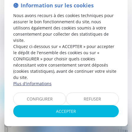
Information sur les cookies
Nous avons recours à des cookies techniques pour
Pour les territoires d'outre-mer français, particulièrement
assurer le bon fonctionnement du site, nous
exposés aux effets du dérèglement climatique, érosion
utilisons également des cookies soumis à votre
littorale, intensification cyclonique, modification des
consentement pour collecter des statistiques de
régimes pluviométriques, cet édifice normatif en
visite.
construction ouvre un champ d'action juridique appelé à
Cliquez ci-dessous sur « ACCEPTER » pour accepter
se développer dans les prochaines années.
le dépôt de l'ensemble des cookies ou sur «
CONFIGURER » pour choisir quels cookies
nécessitant votre consentement seront déposés
(cookies statistiques), avant de continuer votre visite
Patrick Lingibé, cabinet JURISGUYANE
du site.
Plus d'informations
CONFIGURER
REFUSER
ACCEPTER