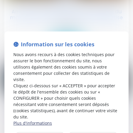
Arrêté de péril imminent : responsabilité du
maire qui se fonde sur le rapport d'expertise
Droit public
Information sur les cookies
Lire la suite
Nous avons recours à des cookies techniques pour
assurer le bon fonctionnement du site, nous
utilisons également des cookies soumis à votre
consentement pour collecter des statistiques de
visite.
Cliquez ci-dessous sur « ACCEPTER » pour accepter
30
le dépôt de l'ensemble des cookies ou sur «
avr.
CONFIGURER » pour choisir quels cookies
nécessitant votre consentement seront déposés
CJUE : la citoyenneté européenne ne s'achète
(cookies statistiques), avant de continuer votre visite
pas
du site.
Plus d'informations
Droit civil (03)