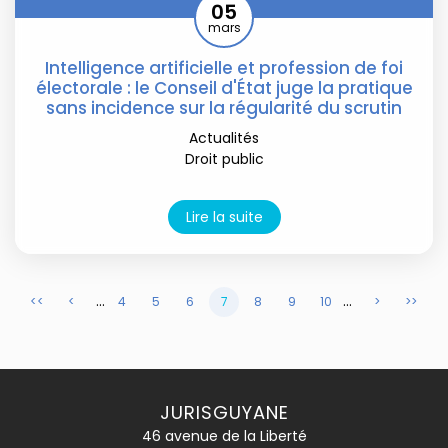
05
mars
Intelligence artificielle et profession de foi
électorale : le Conseil d'État juge la pratique
sans incidence sur la régularité du scrutin
Actualités
Droit public
Lire la suite
...
...
<<
<
4
5
6
7
8
9
10
>
>>
JURISGUYANE
46 avenue de la Liberté