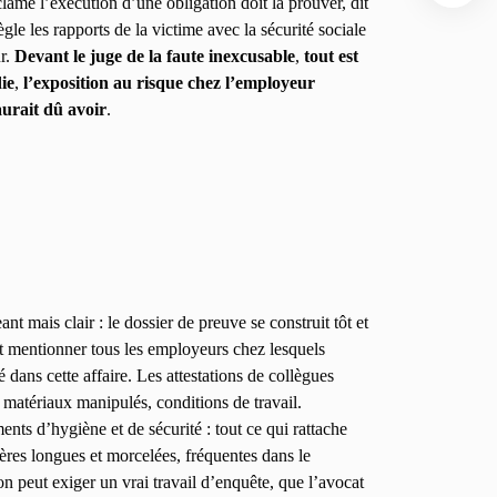
lame l’exécution d’une obligation doit la prouver, dit
ègle les rapports de la victime avec la sécurité sociale
ur.
Devant le juge de la faute inexcusable
,
tout est
ie
,
l’exposition au risque chez l’employeur
aurait dû avoir
.
ant mais clair : le dossier de preuve se construit tôt et
it mentionner tous les employeurs chez lesquels
 dans cette affaire. Les attestations de collègues
, matériaux manipulés, conditions de travail.
ments d’hygiène et de sécurité : tout ce qui rattache
ères longues et morcelées, fréquentes dans le
ion peut exiger un vrai travail d’enquête, que l’avocat