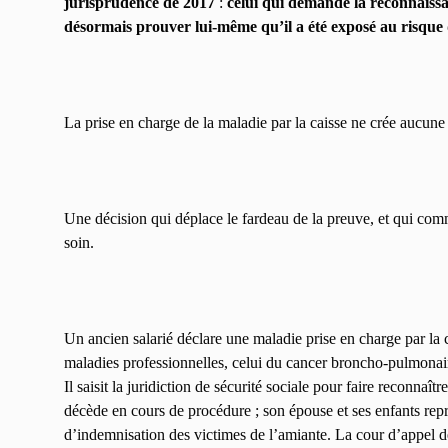
jurisprudence de 2017
:
celui qui demande la reconnaissa
désormais prouver lui-même qu’il a été exposé au risque 
La prise en charge de la maladie par la caisse ne crée aucun
Une décision qui déplace le fardeau de la preuve, et qui com
soin.
Un ancien salarié déclare une maladie prise en charge par la c
maladies professionnelles, celui du cancer broncho-pulmonair
Il saisit la juridiction de sécurité sociale pour faire reconnaî
décède en cours de procédure ; son épouse et ses enfants rep
d’indemnisation des victimes de l’amiante. La cour d’appel de