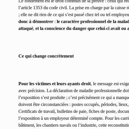
Le fondement est le droit commun de la preuve : celui qui réc
l’article 1353 du code civil. La prise en charge par la caisse r
; elle ne dit rien de ce qui s’est passé chez tel ou tel employe
donc à démontrer
:
le caractère professionnel de la malad
attaqué
,
et la conscience du danger que celui-ci avait ou 
Ce qui change concrètement
Pour les victimes et leurs ayants droit
, le message est exige
avec précision. La déclaration de maladie professionnelle do
l’exposition s’est produite ; c’est précisément ce qui a manqué
doivent être circonstanciées : postes occupés, périodes, lieux
Certificats de travail, bulletins de paie, fiches de poste, docu
l’exposition à un employeur déterminé compte. Pour les carri
bâtiment, les chantiers navals ou l’industrie, cette reconstitut