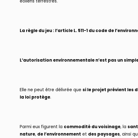
éoliens terrestres.
La règle du jeu : l’article L. 511-1 du code de l’enviro
L’autorisation environnementale n’est pas un simpl
Elle ne peut être délivrée que
si le projet prévient les
la loi protège
.
Parmi eux figurent la
commodité du voisinage
, la
san
nature
,
de l’environnement
et
des paysages
, ainsi q