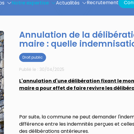
Recrutement
Con
os
Notre expertise
Actualités
Annulation de la délibérati
maire : quelle indemnisat
Droit public
Publié le :
30/04/2025
L'annulation d'une délibération fixant le mo
maire a pour effet de faire revivre les délibé
Par suite, la commune ne peut demander l'inde
différence entre les indemnités perçues et celles
des délibérations antérieures.