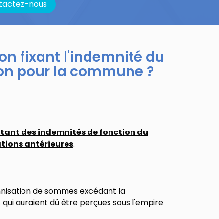
tactez-nous
on fixant l'indemnité du
ion pour la commune ?
ntant des indemnités de fonction du
rations antérieures
.
mnisation de sommes excédant la
 qui auraient dû être perçues sous l'empire