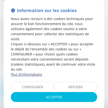
tel, à l'exclusion de toute reconstruction inductive de l'état
dont il était précisément destiné à apporter la preuve.
Information sur les cookies
Nous avons recours à des cookies techniques pour
Pour les agents publics, la décision confirme qu'ils ne
assurer le bon fonctionnement du site, nous
sauraient être révoqués sur le seul fondement d'un
utilisons également des cookies soumis à votre
soupçon non corroboré par des éléments matériels
consentement pour collecter des statistiques de
concordants.
visite.
Cliquez ci-dessous sur « ACCEPTER » pour accepter
le dépôt de l'ensemble des cookies ou sur «
CONFIGURER » pour choisir quels cookies
Patrick Lingibé, cabinet JURISGUYANE
nécessitant votre consentement seront déposés
(cookies statistiques), avant de continuer votre visite
du site.
Plus d'informations
CONFIGURER
REFUSER
ACCEPTER