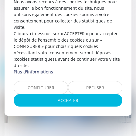
Nous avons recours à des cookies techniques pour
sur l'octroi de dommages et intérêts. »
.
assurer le bon fonctionnement du site, nous
utilisons également des cookies soumis à votre
consentement pour collecter des statistiques de
visite.
Cliquez ci-dessous sur « ACCEPTER » pour accepter
le dépôt de l'ensemble des cookies ou sur «
Patrick Lingibé, cabinet JURISGUYANE
CONFIGURER » pour choisir quels cookies
nécessitant votre consentement seront déposés
(cookies statistiques), avant de continuer votre visite
du site.
Plus d'informations
CONFIGURER
REFUSER
ACCEPTER
29
mai