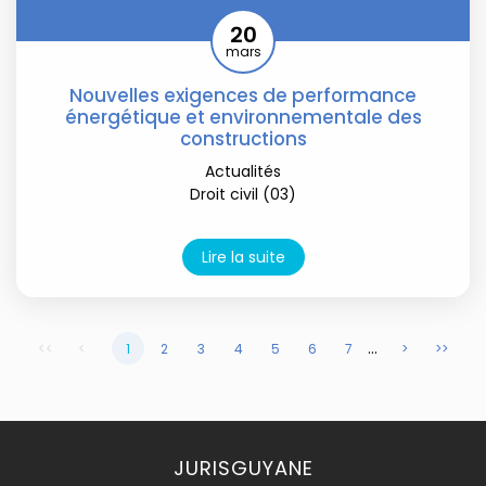
20
mars
Nouvelles exigences de performance
énergétique et environnementale des
constructions
Actualités
Droit civil (03)
Lire la suite
...
<<
<
1
2
3
4
5
6
7
>
>>
JURISGUYANE