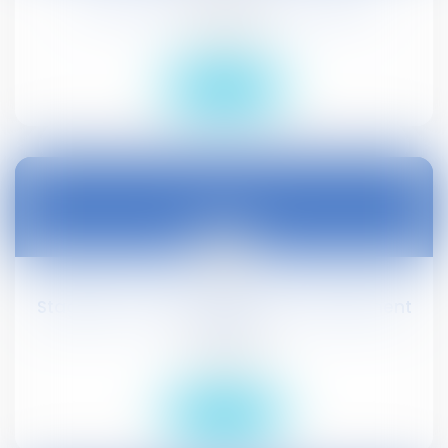
Les "dark stores" sont des entrepôts
Droit public
Lire la suite
27
mars
Stagiaire : protection contre le harcèlement
moral
Droit social
Lire la suite