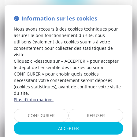
Information sur les cookies
Nous avons recours à des cookies techniques pour
assurer le bon fonctionnement du site, nous
utilisons également des cookies soumis à votre
07
consentement pour collecter des statistiques de
avr.
visite.
Cliquez ci-dessous sur « ACCEPTER » pour accepter
Vente d'une maison avec amiante :
le dépôt de l'ensemble des cookies ou sur «
responsabilité de l'agent immobilier et du
CONFIGURER » pour choisir quels cookies
diagnostiqueur
nécessitant votre consentement seront déposés
Droit civil (03)
(cookies statistiques), avant de continuer votre visite
du site.
Plus d'informations
Lire la suite
CONFIGURER
REFUSER
ACCEPTER