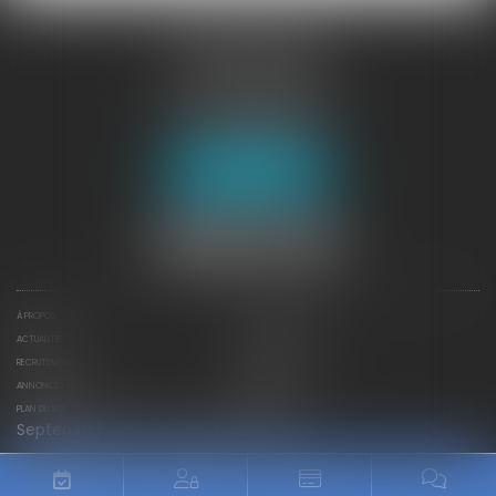
JURISGUYANE
46 avenue de la Liberté
97327 CAYENNE
Tél :
05 94 29 45 35
Fax : 05 94 29 17 48
Nous localiser
À PROPOS
NOTRE EXPERTISE
ACTUALITÉS
CONTACTEZ-NOUS
RECRUTEMENT
DÉPÊCHES
ANNONCES IMMO
HONORAIRES
PLAN DU SITE
MENTIONS LÉGALES
Septeo Digital & Services © 2024