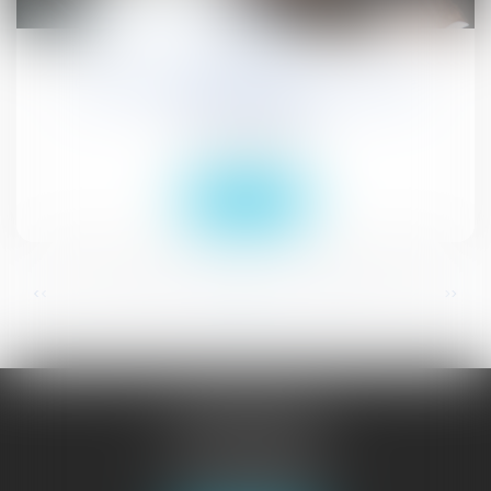
07
avr.
Cessions d'actions à vil prix : recel de
communauté ?
Droit civil (03)
Lire la suite
...
...
<<
<
13
14
15
16
17
18
19
>
>>
JURISGUYANE
46 avenue de la Liberté
97327 CAYENNE
Tél :
05 94 29 45 35