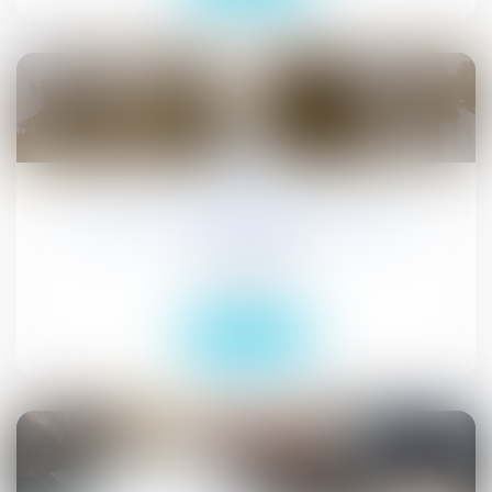
07
avr.
Fixation du prix du bien préempté en
copropriété
Droit public
Lire la suite