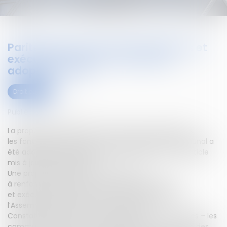
Parité dans les fonctions électives et
exécutives du bloc communal :
adoption à l'AN
Droit public
Publié le :
08/04/2025
La proposition de loi visant à renforcer la parité dans
les fonctions électives et exécutives du bloc communal a
été adoptée par les députés en deuxième lecture.Article
mis à jour le 8 avril 2025.
Une proposition de loi (n° 4587) visant
à renforcer la parité dans les fonctions électives
et exécutives du bloc communal a été déposée à
l’Assemblée nationale le 19 octobre 2021.
Constatant que, dans 71 % des communes françaises – les
communes de moins de 1.000 habitants – et au sein des