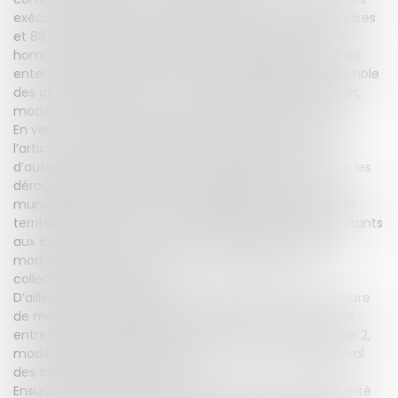
exécutifs des intercommunalités, plus de 80 % des maires
et 89 % des présidents d’intercommunalités sont des
hommes, les co-rapporteurs de cette proposition de loi
entendent étendre le scrutin de liste paritaire à l’ensemble
des communes de moins de 1.000 habitants (article 1er,
modifiant les articles L. 252 à L. 253 du code électoral).
En vertu du principe de pluralisme contenu au sein de
l’article 4 de la Constitution, la proposition prévoit
d’autoriser le dépôt de listes incomplètes et d’étendre les
dérogations au principe de complétude du conseil
municipal prévues par le code général des collectivités
territoriales pour les communes de moins de 500 habitants
aux communes entre 500 et 999 habitants (article 3,
modifiant l'article L. 2121-2-1 du code général des
collectivités territoriales).
D’ailleurs, il y est également prévu de diminuer le nombre
de membres du conseil municipal pour les communes
entre 500 et 999 habitants, de 15 à 13 membres (article 2,
modifiant le tableau de l’article L. 2121-2 du code général
des collectivités territoriales).
Ensuite, et dans un souci d’instauration d’une réelle parité