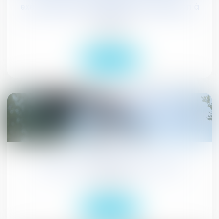
exécutives du bloc communal : adoption à
l'AN
Droit public
Lire la suite
07
avr.
Cycliste inattentif, expertise inutile
Droit public
Lire la suite