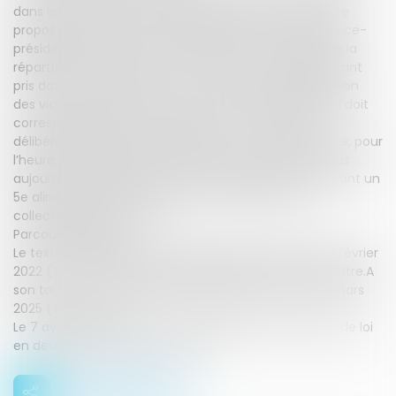
dans les exécutifs des intercommunalités, la présente
proposition prévoit que la répartition du nombre de vice-
présidents des EPCI par sexe s’effectue "en miroir" de la
répartition par sexe des membres de l’organe délibérant
pris dans son ensemble – c’est-à-dire que la répartition
des vice-présidents de chaque sexe au sein des EPCI doit
correspondre à leur répartition au sein de l’organe
délibérant pris dans son ensemble –, étant donné que, pour
l’heure, la faible présence des femmes ne permet pas
aujourd’hui d’imposer la stricte parité (article 4, insérant un
5e alinéa à l’article L. 5211-10 du code général des
collectivités territoriales).
Parcours législatif
Le texte a été adopté par l'Assemblée nationale le 3 février
2022 (T.A. n° 782), avec 105 votes pour et 3 votes contre.A
son tour, le Sénat a adopté la proposition de loi le 11 mars
2025 (T.A. n° 72).
Le 7 avril 2025, les députés ont adopté la proposition de loi
en deuxième lecture (T.A. n° 93).