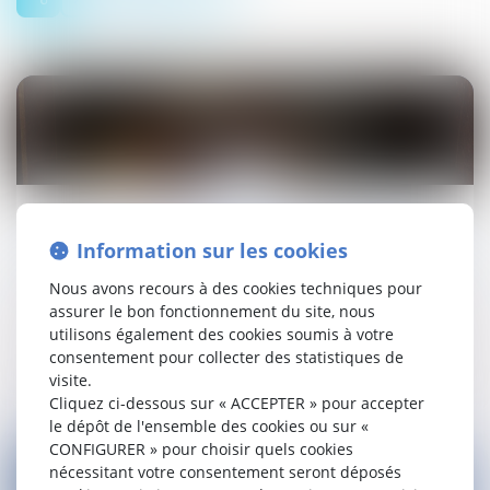
10
avr.
Accident du travail : le rapport d'autopsie est
Information sur les cookies
désormais couvert par le secret médical
Nous avons recours à des cookies techniques pour
Droit social
assurer le bon fonctionnement du site, nous
utilisons également des cookies soumis à votre
Lire la suite
consentement pour collecter des statistiques de
visite.
Cliquez ci-dessous sur « ACCEPTER » pour accepter
le dépôt de l'ensemble des cookies ou sur «
CONFIGURER » pour choisir quels cookies
nécessitant votre consentement seront déposés