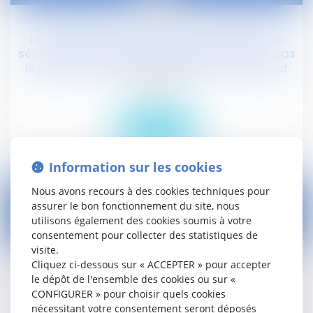
15
févr.
Les obligations des salariés en matière de
sécurité et de santé au travail n'affectent pas
le principe de responsabilité de l'employeur
Droit social
Lire la suite
Information sur les cookies
Nous avons recours à des cookies techniques pour
assurer le bon fonctionnement du site, nous
utilisons également des cookies soumis à votre
consentement pour collecter des statistiques de
12
visite.
févr.
Cliquez ci-dessous sur « ACCEPTER » pour accepter
le dépôt de l'ensemble des cookies ou sur «
L'indemnisation de violation du statut
protecteur d'un salarié conseiller
CONFIGURER » pour choisir quels cookies
prud'homme, suite à la résiliation judiciaire de
nécessitant votre consentement seront déposés