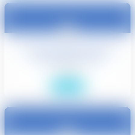
16
févr.
Une convention collective ne peut pas
autoriser l'employeur à réduire
unilatéralement le salaire
Droit social
Lire la suite