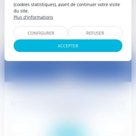
son contrat, est limitée à 30 mois
(cookies statistiques), avant de continuer votre visite
du site.
Droit social
Plus d'informations
Lire la suite
CONFIGURER
REFUSER
ACCEPTER
11
févr.
L'État donne la liste des gares où les
établissements de vente au détail pourront
ouvrir le dimanche
Droit social