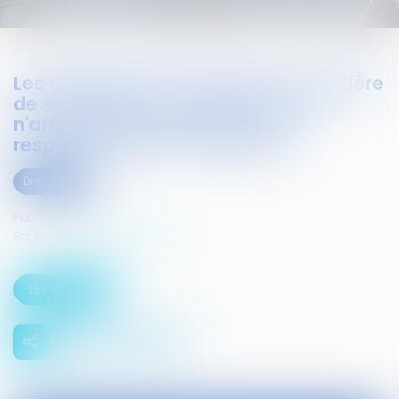
Les obligations des salariés en matière
de sécurité et de santé au travail
n'affectent pas le principe de
responsabilité de l'employeur
Droit social
Publié le :
15/02/2016
Source :
www.infosjuris.com
Lire la suite