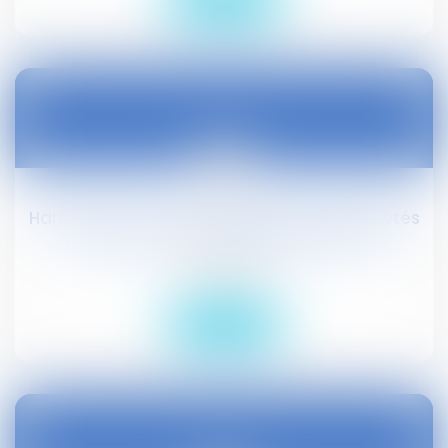
Lire la suite
10
févr.
Harcèlement moral : les agissements répétés
n'ont pas à être de nature différente
Droit social
Lire la suite