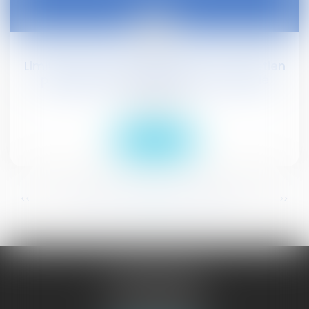
09
févr.
Limiter les personnes présentes à l'entretien
préalable au licenciement d'un salarié
Droit social
Lire la suite
...
...
<<
<
344
345
346
347
348
349
350
>
>>
JURISGUYANE
46 avenue de la Liberté
97327 CAYENNE