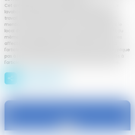
Cet aménagement n'est cependant applicable ni aux
lavabos mentionnés à l'article R. 4228-33 du code du
travail, ni à l'eau distribuée dans le local d'allaitement
mentionné à l'article R. 4152-27 du même code, dans le
local de restauration mentionné à l'article R. 4228-22 du
même code, et, enfin, dans les douches, incluant celles
affectées à l'hébergement des travailleurs prévues à
l'article R. 4228-35 du même code. En outre, il ne s'applique
pas à l'eau des éviers, lavabos et douches mentionnés à
l'article R. 716-3 du code rural et de la pêche maritime.
28
avr.