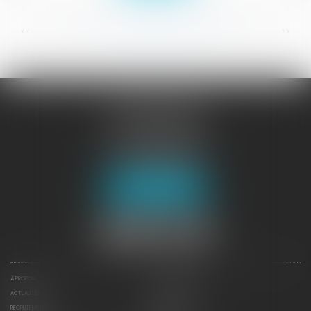
...
...
<<
<
61
62
63
64
65
66
67
>
>>
JURISGUYANE
46 avenue de la Liberté
97327 CAYENNE
Tél :
05 94 29 45 35
Fax : 05 94 29 17 48
Nous localiser
À PROPOS
NOTRE EXPERTISE
ACTUALITÉS
CONTACTEZ-NOUS
RECRUTEMENT
DÉPÊCHES