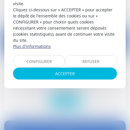
visite.
Lire la suite
Cliquez ci-dessous sur « ACCEPTER » pour accepter
le dépôt de l'ensemble des cookies ou sur «
CONFIGURER » pour choisir quels cookies
nécessitant votre consentement seront déposés
(cookies statistiques), avant de continuer votre visite
du site.
Plus d'informations
27
avr.
CONFIGURER
REFUSER
Mise à disposition d'eau chaude aux
ACCEPTER
travailleurs
Droit social
Lire la suite