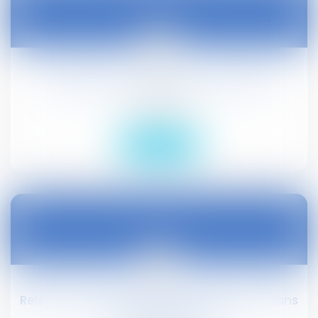
27
avr.
Relèvement du Smic au 1er mai 2023
Droit social
Lire la suite
27
avr.
Relèvement du minimum de traitement dans
la fonction publique