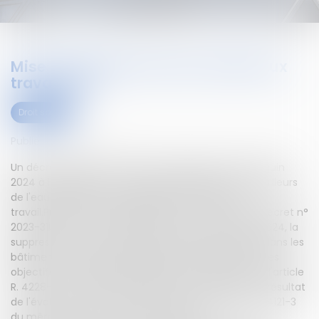
Mise à disposition d'eau chaude aux
travailleurs
Droit social
Publié le :
27/04/2023
Un décret prévoit la faculté de déroger jusqu'au 30 juin
2024 à l'obligation de mettre à disposition des travailleurs
de l'eau à température réglable sur les lieux de
travail.Publié au Journal officiel du 27 avril 2023, le décret n°
2023-310 du 24 avril 2023 permet, jusqu'au 30 juin 2024, la
suppression de l'eau chaude sanitaire des lavabos dans les
bâtiments à usage professionnel pour répondre à des
objectifs de sobriété énergétique, par dérogation à l'article
R. 4228-7 du code du travail et sous réserve que le résultat
de l'évaluation des risques mentionnée à l'article L. 4121-3
du même code n'y fasse pas obstacle.