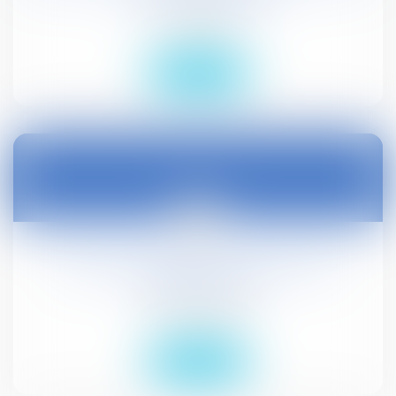
Droit public
Lire la suite
27
avr.
Nouveau formulaire de demande de
logement social
Droit civil (03)
Lire la suite