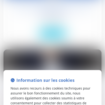
Fraude à la sécurité sociale : sanctions
administratives
Droit social
Lire la suite
28
avr.
Information sur les cookies
Transfert du contrat de l'apprentie coiffeuse
Nous avons recours à des cookies techniques pour
Actualités
assurer le bon fonctionnement du site, nous
Droit social
utilisons également des cookies soumis à votre
consentement pour collecter des statistiques de