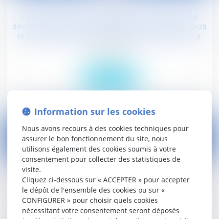
Les obligations des salariés en matière de
sécurité et de santé au travail n'affectent pas
le principe de responsabilité de l'employeur
Droit social
Lire la suite
Information sur les cookies
Nous avons recours à des cookies techniques pour
assurer le bon fonctionnement du site, nous
utilisons également des cookies soumis à votre
12
consentement pour collecter des statistiques de
févr.
visite.
Cliquez ci-dessous sur « ACCEPTER » pour accepter
L'indemnisation de violation du statut
le dépôt de l'ensemble des cookies ou sur «
protecteur d'un salarié conseiller
CONFIGURER » pour choisir quels cookies
prud'homme, suite à la résiliation judiciaire de
nécessitant votre consentement seront déposés
son contrat, est limitée à 30 mois