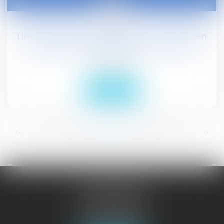
09
févr.
Limiter les personnes présentes à l'entretien
préalable au licenciement d'un salarié
Droit social
Lire la suite
...
...
<<
<
344
345
346
347
348
349
350
>
>>
JURISGUYANE
46 avenue de la Liberté
97327 CAYENNE
Tél :
05 94 29 45 35