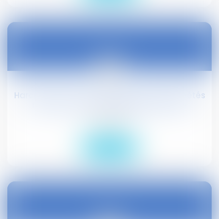
10
févr.
Harcèlement moral : les agissements répétés
n'ont pas à être de nature différente
Droit social
Lire la suite