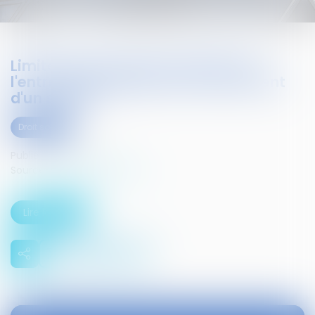
Limiter les personnes présentes à
l'entretien préalable au licenciement
d'un salarié
Droit social
Publié le :
09/02/2016
Source :
www.infosjuris.com
Lire la suite