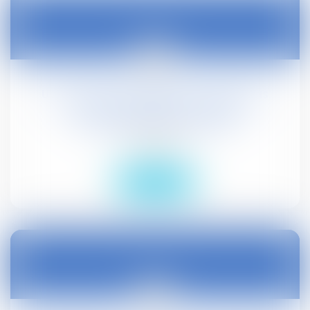
16
févr.
Une convention collective ne peut pas
autoriser l'employeur à réduire
unilatéralement le salaire
Droit social
Lire la suite
15
févr.