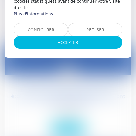
(cookies statistiques), avant de continuer votre visite
Droit social
du site.
Plus d'informations
Lire la suite
CONFIGURER
REFUSER
ACCEPTER
11
févr.
L'État donne la liste des gares où les
établissements de vente au détail pourront
ouvrir le dimanche
Droit social
Lire la suite