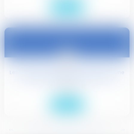
Lire la suite
23
févr.
Les salariés du BTP devront bientôt avoir une
carte d'identification professionnelle
Droit social
Lire la suite
...
...
<<
<
342
343
344
345
346
347
348
>
>>