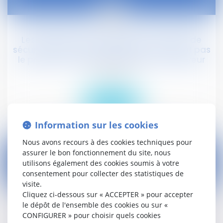
15
févr.
Les obligations des salariés en matière de
sécurité et de santé au travail n'affectent pas
le principe de responsabilité de l'employeur
Droit social
Lire la suite
Information sur les cookies
Nous avons recours à des cookies techniques pour
assurer le bon fonctionnement du site, nous
utilisons également des cookies soumis à votre
consentement pour collecter des statistiques de
12
visite.
févr.
Cliquez ci-dessous sur « ACCEPTER » pour accepter
le dépôt de l'ensemble des cookies ou sur «
L'indemnisation de violation du statut
CONFIGURER » pour choisir quels cookies
protecteur d'un salarié conseiller