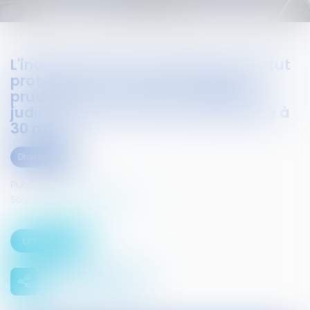
L'indemnisation de violation du statut
protecteur d'un salarié conseiller
prud'homme, suite à la résiliation
judiciaire de son contrat, est limitée à
30 mois
Droit social
Publié le :
12/02/2016
Source :
www.infosjuris.com
Lire la suite