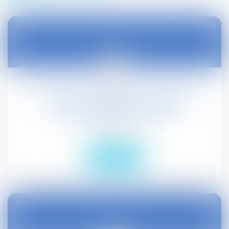
16
févr.
Une convention collective ne peut pas
autoriser l'employeur à réduire
unilatéralement le salaire
Droit social
Lire la suite