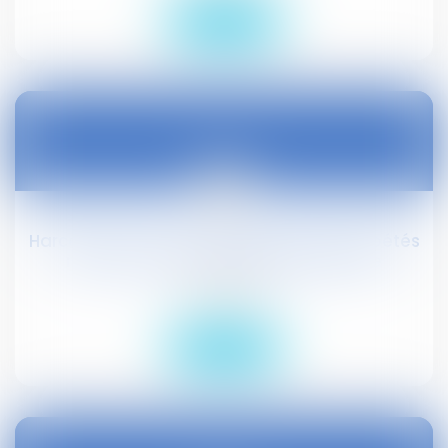
Lire la suite
10
févr.
Harcèlement moral : les agissements répétés
n'ont pas à être de nature différente
Droit social
Lire la suite