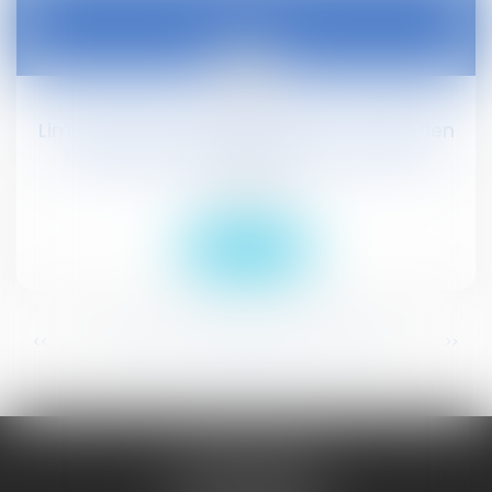
09
févr.
Limiter les personnes présentes à l'entretien
préalable au licenciement d'un salarié
Droit social
Lire la suite
...
...
<<
<
344
345
346
347
348
349
350
>
>>
JURISGUYANE
46 avenue de la Liberté