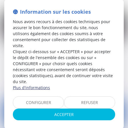
Information sur les cookies
Nous avons recours à des cookies techniques pour
assurer le bon fonctionnement du site, nous
utilisons également des cookies soumis à votre
13
consentement pour collecter des statistiques de
avr.
visite.
Cliquez ci-dessous sur « ACCEPTER » pour accepter
Nuisances sonores et loi Alur
le dépôt de l'ensemble des cookies ou sur «
Droit civil (03)
CONFIGURER » pour choisir quels cookies
nécessitant votre consentement seront déposés
(cookies statistiques), avant de continuer votre visite
Lire la suite
du site.
Plus d'informations
CONFIGURER
REFUSER
ACCEPTER
13