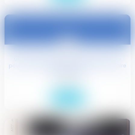
17
févr.
Vidéosurveillance non déclarée à la CNIL :
pour la Cour de cassation, c'est aussi l'affaire
des syndicats
Droit social
Lire la suite