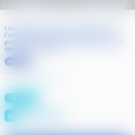
Les forfaits en jours ou en heures sur
l'année sans accord collectif, une
possibilité ciblée prévue par le projet
de loi « El Khomri »
Droit social
Publié le :
19/02/2016
Source :
www.infosjuris.com
Lire la suite