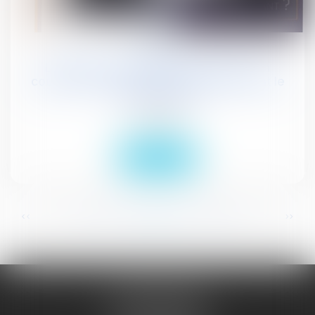
16
févr.
La théorie de l'abandon de poste : un
couperet extra-statutaire sanctionnant le
refus de servir
Actualités
Lire la suite
...
...
<<
<
343
344
345
346
347
348
349
>
>>
JURISGUYANE
46 avenue de la Liberté