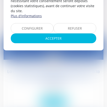
nécessitant votre consentement seront déposés
Droit social
(cookies statistiques), avant de continuer votre visite
du site.
Plus d'informations
Lire la suite
CONFIGURER
REFUSER
ACCEPTER
18
févr.
La réforme du code du travail veut ouvrir à la
négociation la notion de « difficultés
économiques »
Droit social
Lire la suite