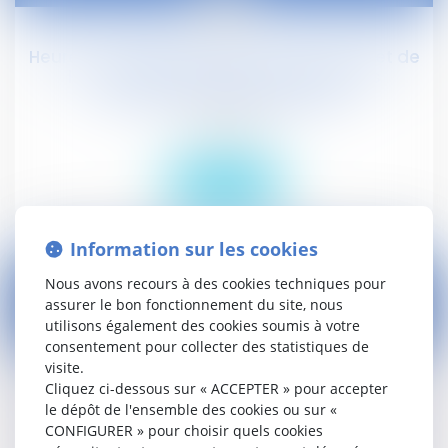
22
févr.
Heures de délégation : avec l'avant-projet de
loi « Travail » de Myriam El Khomri, les
syndicats seraient gagnants
Droit social
Lire la suite
Information sur les cookies
Nous avons recours à des cookies techniques pour
assurer le bon fonctionnement du site, nous
utilisons également des cookies soumis à votre
19
consentement pour collecter des statistiques de
févr.
visite.
Cliquez ci-dessous sur « ACCEPTER » pour accepter
Les forfaits en jours ou en heures sur l'année
le dépôt de l'ensemble des cookies ou sur «
sans accord collectif, une possibilité ciblée
CONFIGURER » pour choisir quels cookies
prévue par le projet de loi « El Khomri »