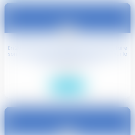
22
févr.
En 2018, le droit à la déconnexion pourrait faire
son entrée dans la négociation annuelle sur la
qualité de vie au travail
Droit social
Lire la suite