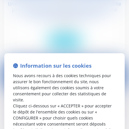
Une inaptitude de nature relationnelle établie
par le médecin du travail peut justifier une
impossibilité de reclassement
Droit social
Lire la suite
Information sur les cookies
Nous avons recours à des cookies techniques pour
assurer le bon fonctionnement du site, nous
04
utilisons également des cookies soumis à votre
févr.
consentement pour collecter des statistiques de
visite.
Entrave : deux employeurs échappent à la
Cliquez ci-dessous sur « ACCEPTER » pour accepter
prison avec sursis grâce au principe de la loi
le dépôt de l'ensemble des cookies ou sur «
pénale plus douce
CONFIGURER » pour choisir quels cookies
Droit social
nécessitant votre consentement seront déposés