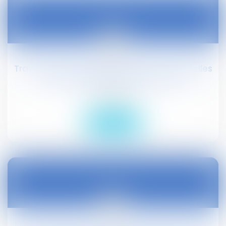
08
févr.
Travail le dimanche et en soirée : six nouvelles
zones touristiques internationales
Droit social
Lire la suite
05
févr.