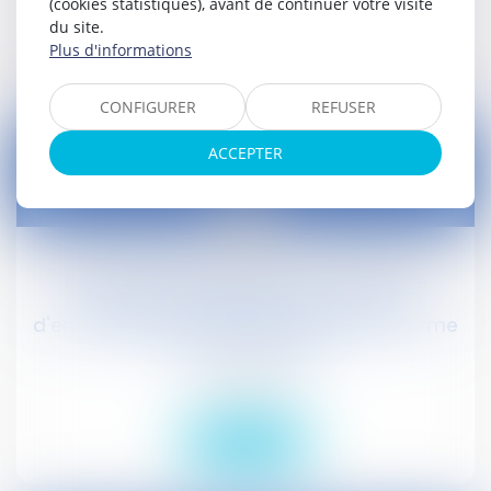
(cookies statistiques), avant de continuer votre visite
du site.
Lire la suite
Plus d'informations
CONFIGURER
REFUSER
ACCEPTER
03
févr.
Représentativité patronale : la mesure
d'audience fondée sur le nombre
d'entreprises adhérentes déclarée conforme
à la Constitution
Droit social
Lire la suite