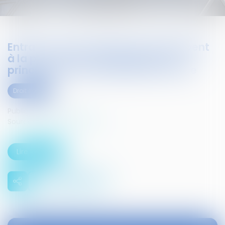
Entrave : deux employeurs échappent
à la prison avec sursis grâce au
principe de la loi pénale plus douce
Droit social
Publié le :
04/02/2016
Source :
www.infosjuris.com
Lire la suite