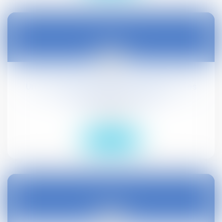
02
févr.
Un licenciement peut être justifié par les
conclusions d'un audit
Droit social
Lire la suite
29