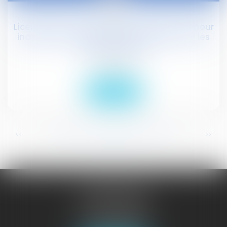
janv.
Licenciement pour motif économique ou pour
inaptitude : l'employeur doit choisir entre les
deux procédures
Droit social
Lire la suite
...
...
<<
<
345
346
347
348
349
350
351
>
>>
JURISGUYANE
46 avenue de la Liberté
97327 CAYENNE
Tél :
05 94 29 45 35