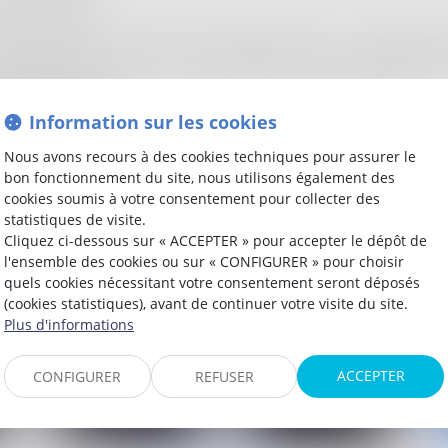
ue l'employeur avait, de sa propre initiative, précisé que 
x salariées le 21 septembre 2018, avaient pour conséquen
 dans les 15 jours courant à compter de leur acceptation 
légalement justifiés en ce qu'ils déboutent les salariée
e et sérieuse.
Information sur les cookies
Nous avons recours à des cookies techniques pour assurer le
bon fonctionnement du site, nous utilisons également des
cookies soumis à votre consentement pour collecter des
statistiques de visite.
Cliquez ci-dessous sur « ACCEPTER » pour accepter le dépôt de
l'ensemble des cookies ou sur « CONFIGURER » pour choisir
quels cookies nécessitant votre consentement seront déposés
(cookies statistiques), avant de continuer votre visite du site.
Plus d'informations
ACCEPTER
CONFIGURER
REFUSER
13