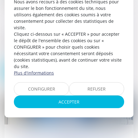
Nous avons recours à des cookies techniques pour
sur l'octroi de dommages et intérêts. »
.
assurer le bon fonctionnement du site, nous
utilisons également des cookies soumis à votre
consentement pour collecter des statistiques de
visite.
Cliquez ci-dessous sur « ACCEPTER » pour accepter
le dépôt de l'ensemble des cookies ou sur «
Patrick Lingibé, cabinet JURISGUYANE
CONFIGURER » pour choisir quels cookies
nécessitant votre consentement seront déposés
(cookies statistiques), avant de continuer votre visite
du site.
Plus d'informations
CONFIGURER
REFUSER
ACCEPTER
29
mai