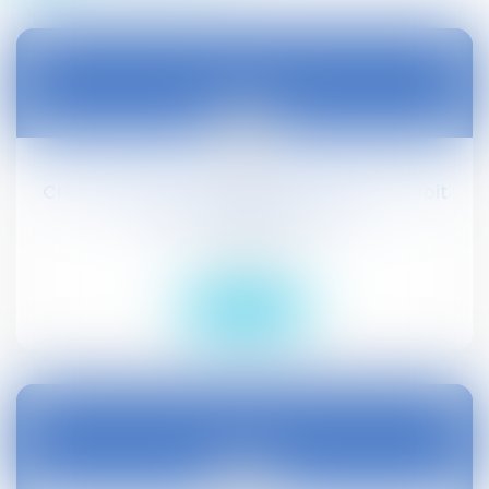
28
mai
Crédit d’impôt compétitivité-emploi - Droit
social - Editions Tissot
Droit social
Lire la suite
28