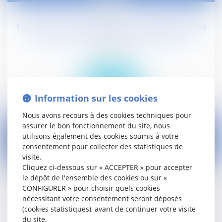
avr.
Formation professionnelle : organisation des
stages et rémunération des stagiaires
Droit social
Lire la suite
Information sur les cookies
Nous avons recours à des cookies techniques pour
assurer le bon fonctionnement du site, nous
utilisons également des cookies soumis à votre
consentement pour collecter des statistiques de
visite.
22
Cliquez ci-dessous sur « ACCEPTER » pour accepter
avr.
le dépôt de l'ensemble des cookies ou sur «
Pension d'invalidité catégorie 2 : montant
CONFIGURER » pour choisir quels cookies
2015
nécessitant votre consentement seront déposés
(cookies statistiques), avant de continuer votre visite
Droit social
du site.