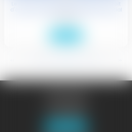
Le choix entre droits rechargeables ou droit
d'option possible dès le 1er avril #droitsocial
Droit social
Lire la suite
...
<<
<
348
349
350
351
352
353
354
>
>>
JURISGUYANE
46 avenue de la Liberté
97327 CAYENNE
Tél :
05 94 29 45 35
Fax : 05 94 29 17 48
Nous localiser