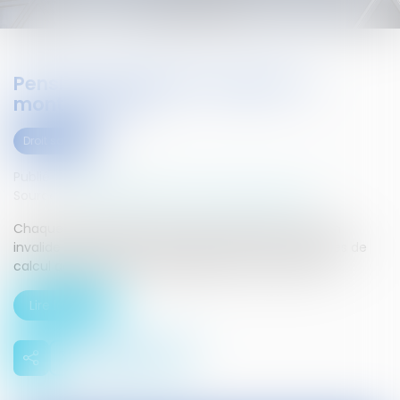
Pension d'invalidité catégorie 2 :
montant 2015
Droit social
Publié le :
22/04/2015
Source :
droit-finances.commentcamarche.net
Chaque année, la rémunération à laquelle a droit un
invalide de catégorie 2 est revalorisée. Voici les règles de
calcul actuellement applicables pour l'année 2015...
Lire la suite