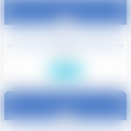
07
avr.
Impôt : jusqu’à 4.688 euros d’abattement
pour les seniors de plus de 65 ans #droitsocial
Droit social
Lire la suite
31
mars