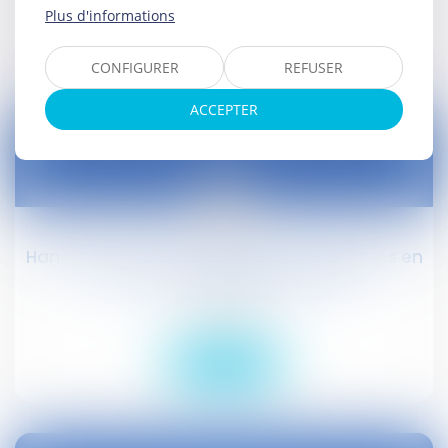
Plus d'informations
Lire la suite
CONFIGURER
REFUSER
ACCEPTER
09
avr.
Handicap : l’AAH est versée plus longtemps en
cas de chômage #droitsocial
Droit social
Lire la suite