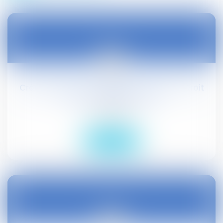
28
mai
Crédit d’impôt compétitivité-emploi - Droit
social - Editions Tissot
Droit social
Lire la suite
28