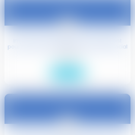
07
avr.
Impôt : jusqu’à 4.688 euros d’abattement
pour les seniors de plus de 65 ans #droitsocial
Droit social
Lire la suite
31
mars