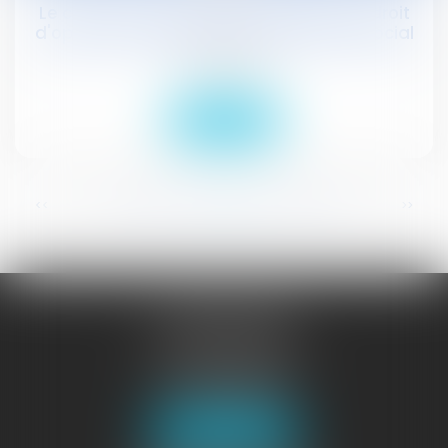
Le choix entre droits rechargeables ou droit
d'option possible dès le 1er avril #droitsocial
Droit social
Lire la suite
...
<<
<
348
349
350
351
352
353
354
>
>>
JURISGUYANE
46 avenue de la Liberté
97327 CAYENNE
Tél :
05 94 29 45 35
Fax : 05 94 29 17 48
Nous localiser