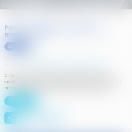
Pension d'invalidité catégorie 2 :
montant 2015
Droit social
Publié le :
22/04/2015
Source :
droit-finances.commentcamarche.net
Chaque année, la rémunération à laquelle a droit un
invalide de catégorie 2 est revalorisée. Voici les règles de
calcul actuellement applicables pour l'année 2015...
Lire la suite