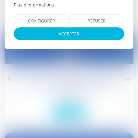
Plus d'informations
Lire la suite
CONFIGURER
REFUSER
ACCEPTER
09
avr.
Handicap : l’AAH est versée plus longtemps en
cas de chômage #droitsocial
Droit social
Lire la suite