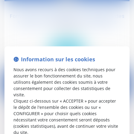
avr.
Formation professionnelle : organisation des
stages et rémunération des stagiaires
Droit social
Lire la suite
Information sur les cookies
Nous avons recours à des cookies techniques pour
assurer le bon fonctionnement du site, nous
utilisons également des cookies soumis à votre
consentement pour collecter des statistiques de
visite.
22
Cliquez ci-dessous sur « ACCEPTER » pour accepter
avr.
le dépôt de l'ensemble des cookies ou sur «
Pension d'invalidité catégorie 2 : montant
CONFIGURER » pour choisir quels cookies
2015
nécessitant votre consentement seront déposés
(cookies statistiques), avant de continuer votre visite
Droit social
du site.