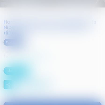
Harcèlement moral : les agissements
répétés n'ont pas à être de nature
différente
Droit social
Publié le :
10/02/2016
Source :
www.infosjuris.com
Lire la suite