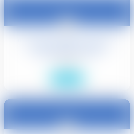
16
févr.
Une convention collective ne peut pas
autoriser l'employeur à réduire
unilatéralement le salaire
Droit social
Lire la suite
15
févr.