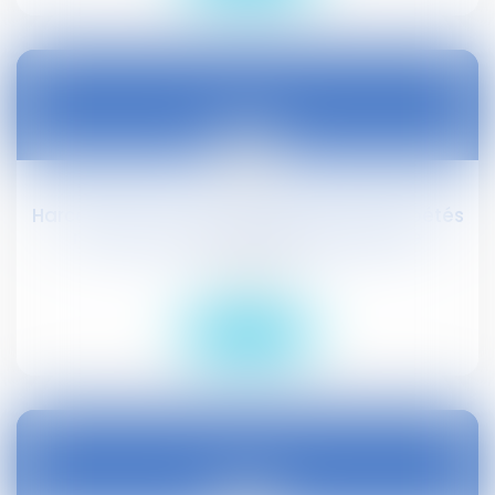
10
févr.
Harcèlement moral : les agissements répétés
n'ont pas à être de nature différente
Droit social
Lire la suite