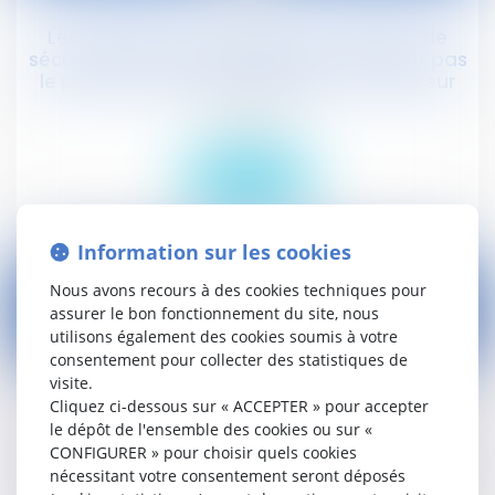
Les obligations des salariés en matière de
sécurité et de santé au travail n'affectent pas
le principe de responsabilité de l'employeur
Droit social
Lire la suite
Information sur les cookies
Nous avons recours à des cookies techniques pour
assurer le bon fonctionnement du site, nous
utilisons également des cookies soumis à votre
12
consentement pour collecter des statistiques de
févr.
visite.
Cliquez ci-dessous sur « ACCEPTER » pour accepter
L'indemnisation de violation du statut
le dépôt de l'ensemble des cookies ou sur «
protecteur d'un salarié conseiller
CONFIGURER » pour choisir quels cookies
prud'homme, suite à la résiliation judiciaire de
nécessitant votre consentement seront déposés
son contrat, est limitée à 30 mois