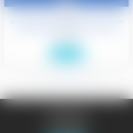
09
févr.
Limiter les personnes présentes à l'entretien
préalable au licenciement d'un salarié
Droit social
Lire la suite
...
...
<<
<
344
345
346
347
348
349
350
>
>>
JURISGUYANE
46 avenue de la Liberté
97327 CAYENNE
Tél :
05 94 29 45 35