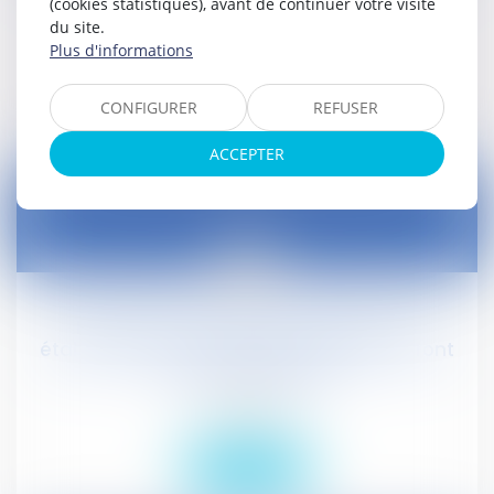
(cookies statistiques), avant de continuer votre visite
Droit social
du site.
Plus d'informations
Lire la suite
CONFIGURER
REFUSER
ACCEPTER
11
févr.
L'État donne la liste des gares où les
établissements de vente au détail pourront
ouvrir le dimanche
Droit social
Lire la suite