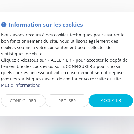
Information sur les cookies
Nous avons recours à des cookies techniques pour assurer le
bon fonctionnement du site, nous utilisons également des
cookies soumis à votre consentement pour collecter des
statistiques de visite.
Cliquez ci-dessous sur « ACCEPTER » pour accepter le dépôt de
l'ensemble des cookies ou sur « CONFIGURER » pour choisir
quels cookies nécessitant votre consentement seront déposés
(cookies statistiques), avant de continuer votre visite du site.
Plus d'informations
15
juin
ACCEPTER
CONFIGURER
REFUSER
Loi Travail : la reconnaissance des
burn-out s’invite au Sénat
Droit social