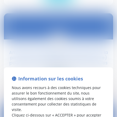
11
août
Amiante: les employés "empoisonnés" de la
plate-forme chimique de Roussillon (Isère)
pourraient être indemnisés - France 3 Alpes
Droit social
Information sur les cookies
Lire la suite
Nous avons recours à des cookies techniques pour
assurer le bon fonctionnement du site, nous
utilisons également des cookies soumis à votre
consentement pour collecter des statistiques de
visite.
Cliquez ci-dessous sur « ACCEPTER » pour accepter