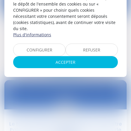
le dépôt de l'ensemble des cookies ou sur «
CONFIGURER » pour choisir quels cookies
03
nécessitant votre consentement seront déposés
août
(cookies statistiques), avant de continuer votre visite
Accidents du travail. Quelles sont les
du site.
professions les plus dangereuses ?
Plus d'informations
Droit social
CONFIGURER
REFUSER
Lire la suite
ACCEPTER
28
juil.
Le focus mensuel en droit public - Par maître
Patrick LINGIBE via Association des Maires de