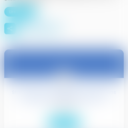
Lire la suite
16
août
Stage des ESI : l'exonération de cotisations
dépend du mode de formation
Droit social
Lire la suite