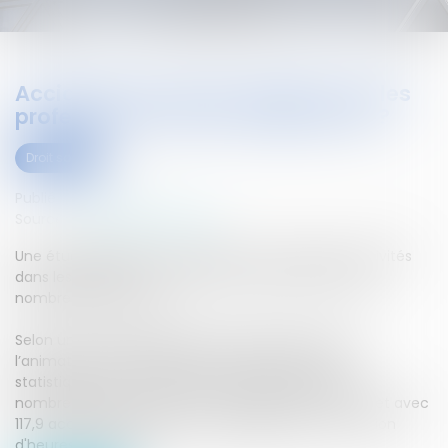
Accidents du travail. Quelles sont les
professions les plus dangereuses ?
Droit social
Publié le :
03/08/2016
Source :
www.ouest-france.fr
Une étude publiée ce vendredi met en relief les activités
dans lesquelles les accidents du travail sont les plus
nombreux en France.
Selon une étude publiée par la Dares (Direction de
l’animation de la recherche, des études et des
statistiques), les accidents du travail sont les plus
nombreux dans le secteur du transport aérien de fret avec
117,9 accidents du travail comptabilisés pour un million
d'heures travaillées...