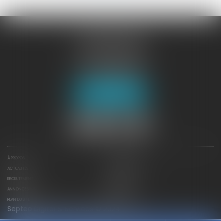
JURISGUYANE
46 avenue de la Liberté
97327 CAYENNE
Tél :
05 94 29 45 35
Fax : 05 94 29 17 48
Nous localiser
À PROPOS
NOTRE EXPERTISE
ACTUALITÉS
CONTACTEZ-NOUS
RECRUTEMENT
DÉPÊCHES
ANNONCES IMMO
HONORAIRES
PLAN DU SITE
MENTIONS LÉGALES
Septeo Digital & Services © 2024