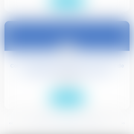
Lire la suite
13
juil.
Compte pénibilité: les 6 derniers facteurs de
pénibilité sont entrés en vigueur
Droit social
Lire la suite
...
...
<<
<
339
340
341
342
343
344
345
>
>>