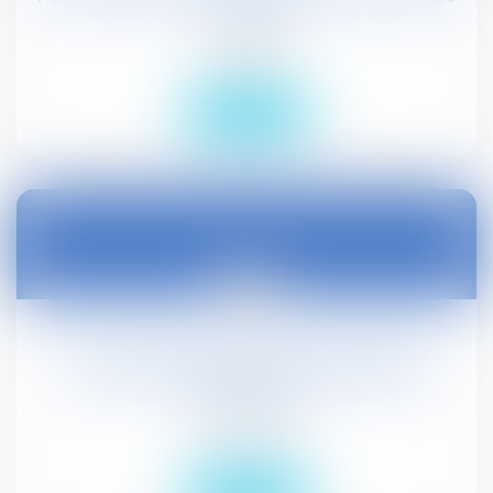
Guyane
Actualités
Lire la suite
20
juil.
Vers une meilleure reconnaissance du
caractère professionnel des maladies
psychiques
Droit social