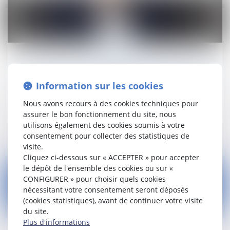
28
avr.
Transfert du contrat de l'apprentie coiffeuse
Actualités
Information sur les cookies
Droit social
Nous avons recours à des cookies techniques pour
assurer le bon fonctionnement du site, nous
Lire la suite
utilisons également des cookies soumis à votre
consentement pour collecter des statistiques de
visite.
Cliquez ci-dessous sur « ACCEPTER » pour accepter
le dépôt de l'ensemble des cookies ou sur «
CONFIGURER » pour choisir quels cookies
nécessitant votre consentement seront déposés
(cookies statistiques), avant de continuer votre visite
27
du site.
avr.
Plus d'informations