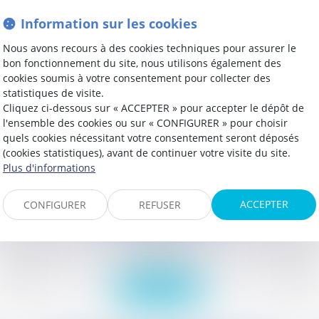
Information sur les cookies
Nous avons recours à des cookies techniques pour assurer le
bon fonctionnement du site, nous utilisons également des
cookies soumis à votre consentement pour collecter des
statistiques de visite.
Cliquez ci-dessous sur « ACCEPTER » pour accepter le dépôt de
l'ensemble des cookies ou sur « CONFIGURER » pour choisir
quels cookies nécessitant votre consentement seront déposés
31
(cookies statistiques), avant de continuer votre visite du site.
mars
Plus d'informations
Le choix entre droits rechargeables
ACCEPTER
CONFIGURER
REFUSER
ou droit d'option possible dès le 1er
avril #droitsocial
Droit social
Lire la suite