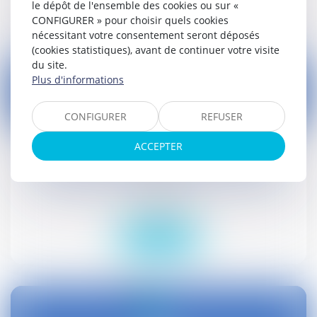
le dépôt de l'ensemble des cookies ou sur «
Lire la suite
CONFIGURER » pour choisir quels cookies
nécessitant votre consentement seront déposés
(cookies statistiques), avant de continuer votre visite
du site.
Plus d'informations
CONFIGURER
REFUSER
23
juil.
ACCEPTER
Refus de récupération d’une parcelle pour
l’élargissement d’un chemin communal
Droit public
Lire la suite