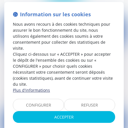
Information sur les cookies
Nous avons recours à des cookies techniques pour
assurer le bon fonctionnement du site, nous
utilisons également des cookies soumis à votre
10
consentement pour collecter des statistiques de
mai
visite.
Cliquez ci-dessous sur « ACCEPTER » pour accepter
Massage sur un mineur : le professeur doit
le dépôt de l'ensemble des cookies ou sur «
être licencié sans indemnité ni préavis
CONFIGURER » pour choisir quels cookies
nécessitant votre consentement seront déposés
Droit public
(cookies statistiques), avant de continuer votre visite
du site.
Lire la suite
Plus d'informations
CONFIGURER
REFUSER
ACCEPTER