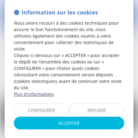
Information sur les cookies
Nous avons recours à des cookies techniques pour
01
assurer le bon fonctionnement du site, nous
mars
utilisons également des cookies soumis à votre
consentement pour collecter des statistiques de
Expropriation : il n'y a pas de perte de revenus
visite.
locatifs si le logement n'est pas décent
Cliquez ci-dessous sur « ACCEPTER » pour accepter
Droit public
le dépôt de l'ensemble des cookies ou sur «
CONFIGURER » pour choisir quels cookies
nécessitant votre consentement seront déposés
Lire la suite
(cookies statistiques), avant de continuer votre visite
du site.
Plus d'informations
CONFIGURER
REFUSER
ACCEPTER
28
févr.