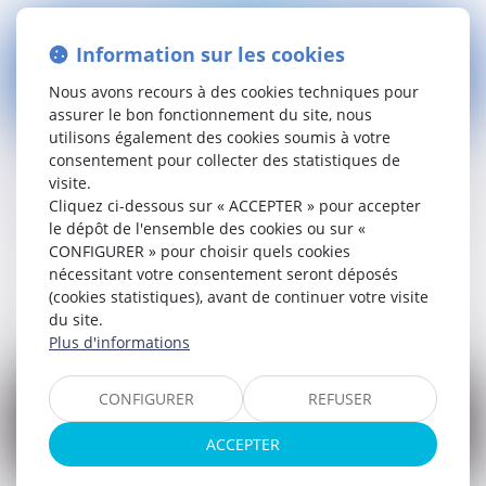
Information sur les cookies
Nous avons recours à des cookies techniques pour
01
assurer le bon fonctionnement du site, nous
mars
utilisons également des cookies soumis à votre
consentement pour collecter des statistiques de
Expropriation : il n'y a pas de perte de revenus
visite.
locatifs si le logement n'est pas décent
Cliquez ci-dessous sur « ACCEPTER » pour accepter
le dépôt de l'ensemble des cookies ou sur «
Droit public
CONFIGURER » pour choisir quels cookies
nécessitant votre consentement seront déposés
Lire la suite
(cookies statistiques), avant de continuer votre visite
du site.
Plus d'informations
CONFIGURER
REFUSER
ACCEPTER
28