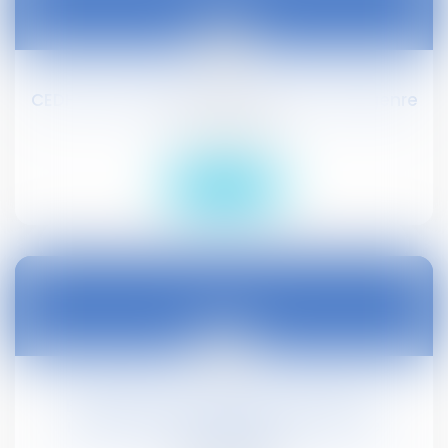
26
avr.
CEDH : lien de filiation d'un parent transgenre
Droit civil (03)
Lire la suite
17
avr.
Expropriation de parties communes :
indemnisation de la dépréciation de
l'immeuble