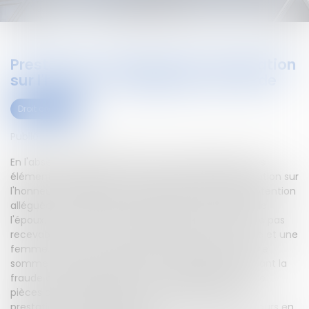
Prestation compensatoire, déclaration
sur l'honneur et allégation de fraude
Droit civil (03)
Publié le :
12/05/2023
En l'absence de sommation de communiquer sur les
éléments de l'épargne non déclarée dans la déclaration sur
l'honneur de l'époux, le caractère volontaire de la rétention
alléguée n'est pas établi. Cela exclut toute fraude de
l'époux. Le recours en révision de l'épouse n'est donc pas
recevable.Le divorce est prononcé entre un homme et une
femme. L'époux a été condamné au paiement d'une
somme à titre de prestation compensatoire.Invoquant la
fraude commise par l'époux et la rétention par lui de
pièces déterminantes pour fixer le montant de la
prestation compensatoire, l'épouse a formé un recours en