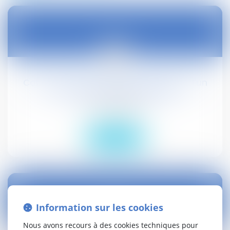
19
mai
Calcul de l'indemnité d'expropriation d'un
immeuble déclaré insalubre
Droit civil (03)
Lire la suite
Information sur les cookies
12
Nous avons recours à des cookies techniques pour
mai