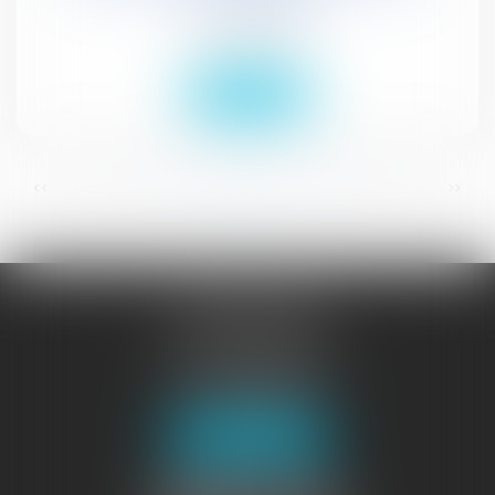
Droit civil (03)
Lire la suite
...
...
<<
<
13
14
15
16
17
18
19
>
>>
JURISGUYANE
46 avenue de la Liberté
97327 CAYENNE
Tél :
05 94 29 45 35
Fax : 05 94 29 17 48
Nous localiser