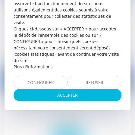
assurer le bon fonctionnement du site, nous
utilisons également des cookies soumis à votre
Prestation compensatoire, déclaration sur
consentement pour collecter des statistiques de
l'honneur et allégation de fraude
visite.
Droit civil (03)
Cliquez ci-dessous sur « ACCEPTER » pour accepter
le dépôt de l'ensemble des cookies ou sur «
CONFIGURER » pour choisir quels cookies
Lire la suite
nécessitant votre consentement seront déposés
(cookies statistiques), avant de continuer votre visite
du site.
Plus d'informations
CONFIGURER
REFUSER
28
ACCEPTER
avr.
Bail réel solidaire d'activité : dépôt au Sénat
Droit civil (03)