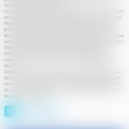
révision contre cette décision.
La cour d'appel de Nîmes a déclaré irrecevable son recours
en révision.Elle a relevé que la déclaration sur l'honneur de
l'époux ne mentionnait aucune épargne commune ou
propre, quand bien même l'épouse soutenait dans ses
écritures que l'époux possédait une épargne propre, et que
celui-ci répondait qu'elle était en réalité commune.La cour
d'appel a retenu qu'en l'absence de sommation de
communiquer sur les éléments de ladite épargne, le
caractère volontaire de la rétention alléguée n'était pas
établi.
Dans un arrêt du 5 avril 2023 (pourvoi n° 21-18.193), la Cour
de cassation estime que la cour d'appel a pu déduire, par
ces seuls motifs excluant toute fraude de l'époux, que le
recours en révision n'était pas recevable. Elle rejette donc
le pourvoi de l'épouse.