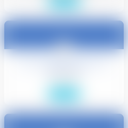
Lire la suite
27
avr.
Nouveau formulaire de demande de
logement social
Droit civil (03)
Lire la suite