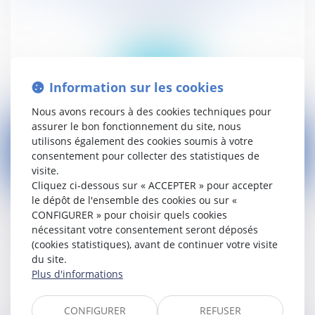
de la volonté du donateur
Droit civil (03)
Lire la suite
Information sur les cookies
Nous avons recours à des cookies techniques pour
assurer le bon fonctionnement du site, nous
utilisons également des cookies soumis à votre
consentement pour collecter des statistiques de
visite.
26
Cliquez ci-dessous sur « ACCEPTER » pour accepter
sept.
le dépôt de l'ensemble des cookies ou sur «
CONFIGURER » pour choisir quels cookies
Adoption plénière de l'enfant du conjoint :
nécessitant votre consentement seront déposés
consentement rétracté hors délai
(cookies statistiques), avant de continuer votre visite
Droit civil (03)
du site.
Plus d'informations
Lire la suite
CONFIGURER
REFUSER