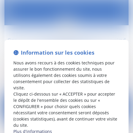
08
juil.
Construction d'une maison individuelle : calcul
de la révision du prix
Information sur les cookies
Droit civil (03)
Nous avons recours à des cookies techniques pour
assurer le bon fonctionnement du site, nous
Lire la suite
utilisons également des cookies soumis à votre
consentement pour collecter des statistiques de
visite.
Cliquez ci-dessous sur « ACCEPTER » pour accepter
le dépôt de l'ensemble des cookies ou sur «
CONFIGURER » pour choisir quels cookies
nécessitant votre consentement seront déposés
07
(cookies statistiques), avant de continuer votre visite
juil.
du site.
Plus d'informations