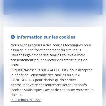
07
mai
Fonction publique : modification des
dispositions relatives au congé parental
Information sur les cookies
Droit public
Nous avons recours à des cookies techniques pour
assurer le bon fonctionnement du site, nous
Lire la suite
utilisons également des cookies soumis à votre
consentement pour collecter des statistiques de
visite.
Cliquez ci-dessous sur « ACCEPTER » pour accepter
le dépôt de l'ensemble des cookies ou sur «
CONFIGURER » pour choisir quels cookies
nécessitant votre consentement seront déposés
07
(cookies statistiques), avant de continuer votre visite
mai
du site.
Plus d'informations
De l'usage du vélo durant l’état d’urgence