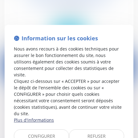
professionnel au liquidateur
Droit civil (03)
Lire la suite
Information sur les cookies
Nous avons recours à des cookies techniques pour
assurer le bon fonctionnement du site, nous
utilisons également des cookies soumis à votre
consentement pour collecter des statistiques de
visite.
07
Cliquez ci-dessous sur « ACCEPTER » pour accepter
nov.
le dépôt de l'ensemble des cookies ou sur «
CONFIGURER » pour choisir quels cookies
Vefa : liste limitative et caractéristiques des
nécessitant votre consentement seront déposés
travaux réservés par l'acquéreur de
(cookies statistiques), avant de continuer votre visite
l'immeuble
du site.
Droit civil (03)
Plus d'informations
CONFIGURER
REFUSER
Lire la suite