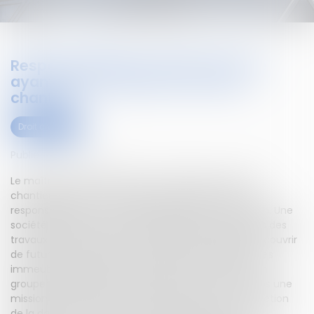
Responsabilité du maître d'oeuvre
ayant sous-estimé le coût d'un
chantier
Droit civil (03)
Publié le :
02/07/2020
Le maître d'oeuvre ayant sous-estimé le coût d'un
chantier commet une erreur de conception et est
responsable vis-à-vis de l'entreprise de construction. Une
société publique locale d'aménagement a entrepris des
travaux pour la construction d'une dalle destinée à couvrir
de futures installations ferroviaires et à supporter des
immeubles et des voiries routières. Elle a confié à un
groupement solidaire composé de plusieurs sociétés une
mission partielle de maîtrise d'oeuvre et de construction
de la dalle. Cette mission n'incluait pas les études