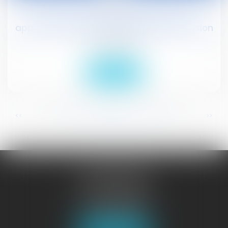
CEDH : satisfaction équitable après
application de la charia dans une succession
Droit civil (03)
Lire la suite
...
...
<<
<
147
148
149
150
151
152
153
>
>>
JURISGUYANE
46 avenue de la Liberté
97327 CAYENNE
Tél :
05 94 29 45 35
Fax : 05 94 29 17 48