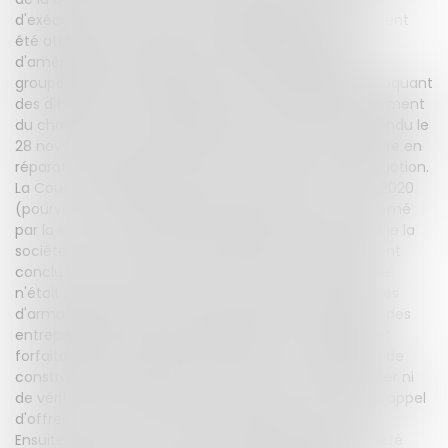
d'exécution. Une des sociétés à laquelle des lots avaient
été attribués a assigné la société publique locale
d'aménagement ainsi que la société mandataire du
groupement en indemnisation de ses préjudices, invoquant
des difficultés de réalisation ayant retardé le déroulement
du chantier. La cour d'appel de Paris, dans un arrêt rendu le
28 novembre 2018, a condamné la société mandataire en
réparation du préjudice subi par la société de construction.
La Cour de cassation, dans un arrêt rendu le 5 mars 2020
(pourvoi n° 19-11.574), décide de rejeter le pourvoi formé
par la société mandataire.Elle indique tout d'abord que la
société de construction et le maître d'ouvrage avaient
conclu un marché à forfait auquel le maitre d'oeuvre
n'était pas partie. Par ailleurs, en l'espèce, les quantités
d'armatures prévues dans le dossier de consultation des
entreprises et dans la décomposition du prix global et
forfaitaire (DPGF) étaient insuffisantes, et la société de
construction n'avait pas été en mesure de déterminer ni
de vérifier les quantités nécessaires au moment de l'appel
d'offres compte tenu de la complexité de l'ouvrage.
Ensuite, la la Cour de cassation constate que la société