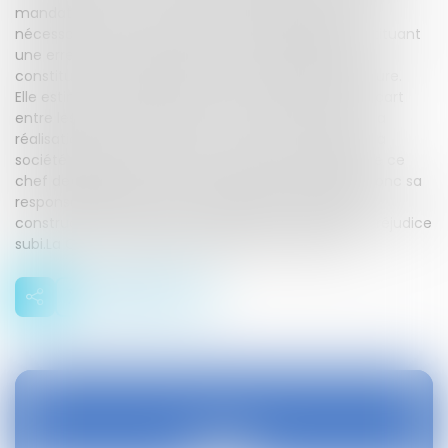
mandataire avait sous-estimé les quantités d'acier
nécessaires dans la DPGF qu'elle avait établie, constituant
une erreur de conception ayant causé le préjudice
constitué de l'augmentation des quantités d'armature.
Elle estime que compte tenu de l'importance de l'écart
entre les prévisions de la DPGF et les nécessités de la
réalisation de l'ouvrage pour en assurer la sécurité, la
société de construction est fondée à se prévaloir de ce
chef de préjudice. La société mandataire engage donc sa
responsabilité délictuelle à l'égard de la société de
construction et doit être condamnée à réparer le préjudice
subi.La Cour de cassation rejette donc le pourvoi.