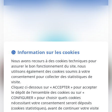
16
juil.
Adaptation au droit de l'UE en matière
d'énergie et de climat : ordonnance
Droit civil (03)
Lire la suite
Information sur les cookies
Nous avons recours à des cookies techniques pour
assurer le bon fonctionnement du site, nous
utilisons également des cookies soumis à votre
consentement pour collecter des statistiques de
visite.
15
Cliquez ci-dessous sur « ACCEPTER » pour accepter
juil.
le dépôt de l'ensemble des cookies ou sur «
CONFIGURER » pour choisir quels cookies
QUELS SONT LES DROITS DES MALADES
nécessitant votre consentement seront déposés
HOSPITALISÉS ?
(cookies statistiques), avant de continuer votre visite
Publications