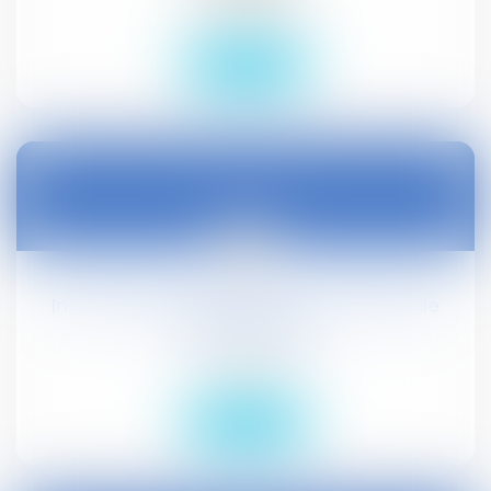
Droit civil (03)
Lire la suite
02
juil.
Information insuffisante du CSE : délai de
saisine du juge
Droit social
Lire la suite