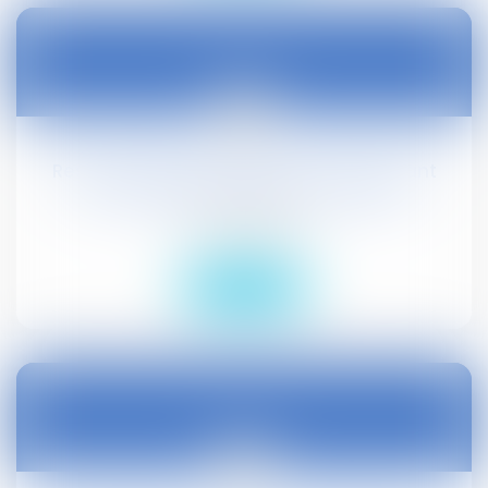
02
juil.
Responsabilité du maître d'oeuvre ayant
sous-estimé le coût d'un chantier
Droit civil (03)
Lire la suite
01
juil.